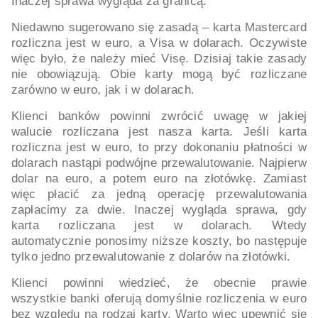
Inaczej sprawa wygląda za granicą.
Niedawno sugerowano się zasadą – karta Mastercard
rozliczna jest w euro, a Visa w dolarach. Oczywiste
więc było, że należy mieć Visę. Dzisiaj takie zasady
nie obowiązują. Obie karty mogą być rozliczane
zarówno w euro, jak i w dolarach.
Klienci banków powinni zwrócić uwagę w jakiej
walucie rozliczana jest nasza karta. Jeśli karta
rozliczna jest w euro, to przy dokonaniu płatności w
dolarach nastąpi podwójne przewalutowanie. Najpierw
dolar na euro, a potem euro na złotówkę. Zamiast
więc płacić za jedną operację przewalutowania
zapłacimy za dwie. Inaczej wygląda sprawa, gdy
karta rozliczana jest w dolarach. Wtedy
automatycznie ponosimy niższe koszty, bo następuje
tylko jedno przewalutowanie z dolarów na złotówki.
Klienci powinni wiedzieć, że obecnie prawie
wszystkie banki oferują domyślnie rozliczenia w euro
bez względu na rodzaj karty. Warto więc upewnić się