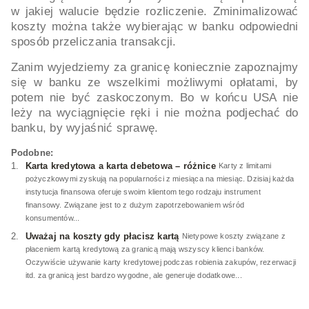
w jakiej walucie będzie rozliczenie. Zminimalizować
koszty można także wybierając w banku odpowiedni
sposób przeliczania transakcji.
Zanim wyjedziemy za granicę koniecznie zapoznajmy
się w banku ze wszelkimi możliwymi opłatami, by
potem nie być zaskoczonym. Bo w końcu USA nie
leży na wyciągnięcie ręki i nie można podjechać do
banku, by wyjaśnić sprawę.
Podobne:
Karta kredytowa a karta debetowa – różnice
Karty z limitami
pożyczkowymi zyskują na popularności z miesiąca na miesiąc. Dzisiaj każda
instytucja finansowa oferuje swoim klientom tego rodzaju instrument
finansowy. Związane jest to z dużym zapotrzebowaniem wśród
konsumentów...
Uważaj na koszty gdy płacisz kartą
Nietypowe koszty związane z
płaceniem kartą kredytową za granicą mają wszyscy klienci banków.
Oczywiście używanie karty kredytowej podczas robienia zakupów, rezerwacji
itd. za granicą jest bardzo wygodne, ale generuje dodatkowe...