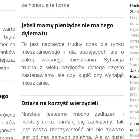
że honorują tę formę
Rank
2026
Na p
Jeżeli mamy pieniądze nie ma tego
do w
 warto
naji
dylematu
wted
 bądź
cora
To jest naprawdę trudny czas dla rynku
umer na
apli
mieszkaniowego i dla starających się o
anków
wygo
porz
zakup własnego mieszkania. Sytuacja
iejsza,
Spra
trudna z wielu względów dlatego często
wiem
Jak 
zastanawiamy się czy kupić czy wynająć
Pora
mieszkanie.
Podc
płat
ego
przy
bezp
Działa na korzyść wierzycieli
tuta
dowi
Niestety jesteśmy mocno zadłużeni i
arówno
czy 
niestety coraz bardziej się zadłużamy. Tak
ientów
Zgub
jest nasza rzeczywistość ale nie zawsze
co z
ganych
Niest
jest od nas samych zależna. Ale w dużej
wszą,