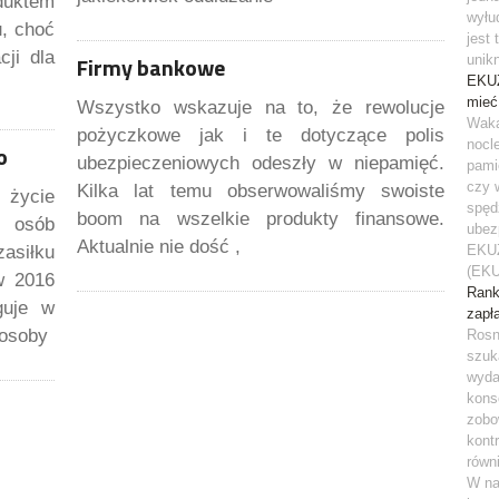
duktem
wyłu
u, choć
jest
cji dla
Firmy bankowe
unik
EKUZ
mieć
Wszystko wskazuje na to, że rewolucje
Waka
pożyczkowe jak i te dotyczące polis
nocl
o
ubezpieczeniowych odeszły w niepamięć.
pami
czy 
Kilka lat temu obserwowaliśmy swoiste
życie
spęd
boom na wszelkie produkty finansowe.
g osób
ubez
Aktualnie nie dość ,
asiłku
EKUZ
(EKU
w 2016
Rank
guje w
zapł
 osoby
Rosn
szuk
wyda
kons
zobo
kont
równ
W na