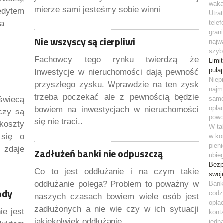
waka
mierze sami jesteśmy sobie winni
edytem
Utra
la
tele
grani
Nie wszyscy są cierpliwi
najw
szybk
Fachowcy tego rynku twierdzą że
Limi
puła
Inwestycje w nieruchomości dają pewność
Niep
przyszłego zysku. Wprawdzie na ten zysk
najm
trzeba poczekać ale z pewnością będzie
 świecą
samo
opła
bowiem na inwestycjach w nieruchomości
 czy są
powo
się nie traci..
koszty
W ta
 się o
w ko
pien
 zdaje
Zadłużeń banki nie odpuszczą
ubieg
Bezp
Co to jest oddłużanie i na czym takie
swoj
oddłużanie polega? Problem to poważny w
Bank
ody
codz
naszych czasach bowiem wiele osób jest
opła
zadłużonych a nie wie czy w ich sytuacji
ie jest
kont
jakiekolwiek oddłużanie
jedn