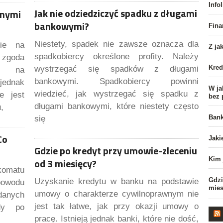
Info
Jak nie odziedziczyć spadku z długami
anymi
bankowymi?
Fina
Niestety, spadek nie zawsze oznacza dla
nie na
Z ja
spadkobiercy określone profity. Należy
zgoda
Kred
wystrzegać się spadków z długami
cy na
bankowymi. Spadkobiercy powinni
jednak
W ja
wiedzieć, jak wystrzegać się spadku z
e jest
bez 
długami bankowymi, które niestety często
,
Bank
się
Co
Jaki
Gdzie po kredyt przy umowie-zleceniu
Kim 
od 3 miesięcy?
komatu
Gdzi
Uzyskanie kredytu w banku na podstawie
powodu
mies
umowy o charakterze cywilnoprawnym nie
danych
jest tak łatwe, jak przy okazji umowy o
gdy po
pracę. Istnieją jednak banki, które nie dość,