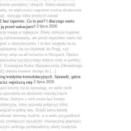
dzenie pieniędzy i danych. Dobra wiadomość
 taka, że większości zagrożeń można skutecznie
nąć, stosując kilka prostych zasad.
 bez tajemnic. Co to jest? I dlaczego warto
3 lipca 2026
 ją przed wakacjami?
cje trwają w najlepsze. Bilety lotnicze kupione,
eg zarezerwowany, ale przed wyjazdem warto też
ętać o ubezpieczeniu. I to bez względu na to,
wybieramy się na citybreak do Pragi, czy
zimy urlop na all inclusive w Hiszpanii. Oprócz
pieczenia turystycznego dobrze mieć w portfelu
. Europejska Karta Ubezpieczenia Zdrowotnego
Z) ułatwia bowiem dostęp do […]
ing kredytów konsolidacyjnych. Sprawdź, gdzie
2 lipca 2026
acisz najniższą ratę
ące koszty życia sprawiają, że wiele osób
a sposobów na obniżenie miesięcznych
tków. Jednym z nich może być kredyt
olidacyjny, który pozwala połączyć kilka
wiązań w jedną ratę. Dzięki temu łatwiej
rolować domowy budżet, a w wielu przypadkach
ież zmniejszyć wysokość miesięcznej płatności.
szym rankingu porównaliśmy oferty kredytów