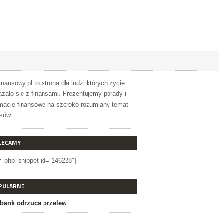
inansowy.pl to strona dla ludzi których życie
ązało się z finansami. Prezentujemy porady i
rmacje finansowe na szeroko rozumiany temat
nsów.
LECAMY
r_php_snippet id=”146228″]
PULARNE
bank odrzuca przelew