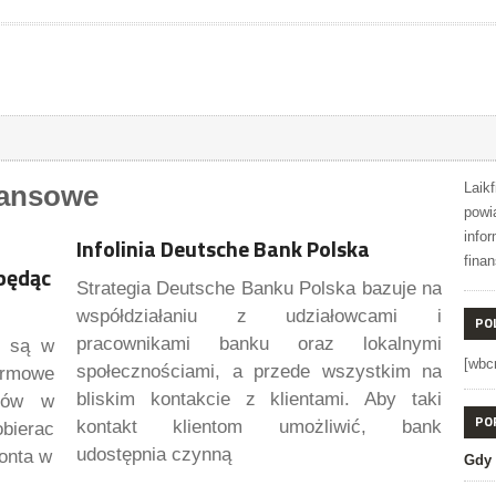
nansowe
Laikf
powi
info
Infolinia Deutsche Bank Polska
fina
 będąc
Strategia Deutsche Banku Polska bazuje na
współdziałaniu z udziałowcami i
PO
pracownikami banku oraz lokalnymi
i są w
[wbc
społecznościami, a przede wszystkim na
armowe
bliskim kontakcie z klientami. Aby taki
atów w
PO
kontakt klientom umożliwić, bank
obierac
udostępnia czynną
konta w
Gdy 