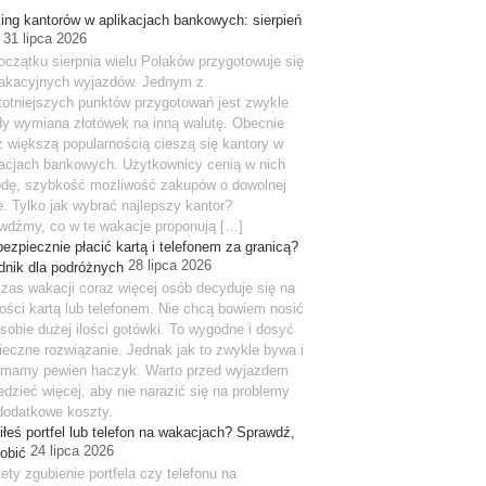
ing kantorów w aplikacjach bankowych: sierpień
31 lipca 2026
oczątku sierpnia wielu Polaków przygotowuje się
akacyjnych wyjazdów. Jednym z
stotniejszych punktów przygotowań jest zwykle
y wymiana złotówek na inną walutę. Obecnie
z większą popularnością cieszą się kantory w
kacjach bankowych. Użytkownicy cenią w nich
dę, szybkość możliwość zakupów o dowolnej
e. Tylko jak wybrać najlepszy kantor?
wdźmy, co w te wakacje proponują […]
bezpiecznie płacić kartą i telefonem za granicą?
28 lipca 2026
dnik dla podróżnych
zas wakacji coraz więcej osób decyduje się na
ności kartą lub telefonem. Nie chcą bowiem nosić
 sobie dużej ilości gotówki. To wygodne i dosyć
ieczne rozwiązanie. Jednak jak to zwykle bywa i
j mamy pewien haczyk. Warto przed wyjazdem
edzieć więcej, aby nie narazić się na problemy
dodatkowe koszty.
iłeś portfel lub telefon na wakacjach? Sprawdź,
24 lipca 2026
robić
ety zgubienie portfela czy telefonu na