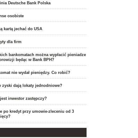
linia Deutsche Bank Polska
nse osobiste
ką kartą jechać do USA
yty dla firm
kich bankomatach można wypłacić pieniadze
prowizji będąc w Bank BPH?
omat nie wydał pieniędzy. Co robić?
e zyski dają lokaty jednodniowe?
jest inwestor zastępczy?
e po kredyt przy umowie-zleceniu od 3
ięcy?
INFORMACJE FINANSOWE