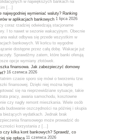
olidacyjnych w największych bankach na
kim […]
e najwygodniej wymieniać waluty? Ranking
1 lipca 2026
orów w aplikacjach bankowych
cy coraz rzadziej odwiedzają stacjonarne
ory. I to nawet w sezonie wakacyjnym. Obecnie
ana walut odbywa się przede wszystkim w
kacjach bankowych. W końcu to wygodne
iązanie dostępne przez całą dobę. Wakacje już
zaczęły. Sprawdźmy zatem, które banki oferują
epsze opcje wymiany złotówek.
szka finansowa. Jak zabezpieczyć domowy
16 czerwca 2026
et?
tatnim czasie sporo się mówi o tworzeniu tzw.
szki finansowej. Dzięki niej można lepiej
gotować się na nieprzewidziane sytuacje, takie
utrata pracy, awaria samochodu, kosztowne
enie czy nagły remont mieszkania. Wiele osób
ada budowanie oszczędności na później i skupia
na bieżących wydatkach. Jednak brak
zpieczenia finansowego może prowadzić do
eczności korzystania z […]
o czy kilka kont bankowych? Sprawdź, co
11 czerwca 2026
iej się opłaca