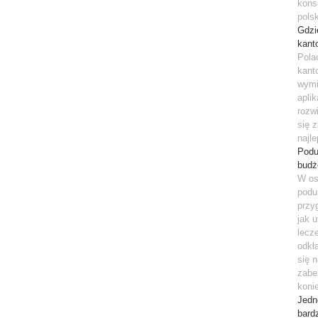
kons
pols
Gdzi
kant
Pola
kant
wymi
apli
rozw
się 
najl
Podu
budż
W os
podu
przy
jak 
lecz
odkł
się 
zabe
koni
Jedn
bardz