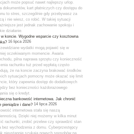
cjach może popsuć nawet najlepszy urlop.
ta dokumentów, kart płatniczych czy dostępu do
fonu to stres, szczególnie gdy przebywasz za
cą i nie wiesz, co robić. W takiej sytuacji
ażniejsze jest jednak zachowanie spokoju i
ie działanie.
t w koncie. Wygodne wsparcie czy kosztowna
16 lipca 2026
pka?
rzewidziane wydatki mogą pojawić się w
niej oczekiwanym momencie. Awaria
chodu, pilna naprawa sprzętu czy konieczność
cenia rachunku tuż przed wypłatą często
dują, że na koncie zaczyna brakować środków.
kich sytuacjach pomocny może okazać się limit
ncie, który zapewnia dostęp do dodatkowych
iędzy bez konieczności każdorazowego
ania się o kredyt.
ieczna bankowość internetowa. Jak chronić
14 lipca 2026
e pieniądze i dane?
owość internetowa stała się naszą
iennością. Dzięki niej możemy w kilka minut
cić rachunki, zrobić przelew czy sprawdzić stan
a bez wychodzenia z domu. Cyberprzestępcy
ak nieustannie szukają nowych sposobów na