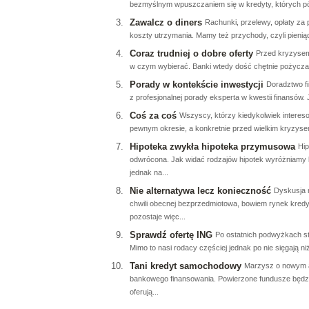
bezmyślnym wpuszczaniem się w kredyty, których późni
Zawalcz o diners
Rachunki, przelewy, opłaty za 
koszty utrzymania. Mamy też przychody, czyli pieniąd
Coraz trudniej o dobre oferty
Przed kryzysem 
w czym wybierać. Banki wtedy dość chętnie pożyczały
Porady w kontekście inwestycji
Doradztwo f
z profesjonalnej porady eksperta w kwestii finansów. 
Coś za coś
Wszyscy, którzy kiedykolwiek intereso
pewnym okresie, a konkretnie przed wielkim kryzysem
Hipoteka zwykła hipoteka przymusowa
Hip
odwrócona. Jak widać rodzajów hipotek wyróżniamy ki
jednak na...
Nie alternatywa lecz konieczność
Dyskusja n
chwili obecnej bezprzedmiotowa, bowiem rynek kredyto
pozostaje więc...
Sprawdź ofertę ING
Po ostatnich podwyżkach st
Mimo to nasi rodacy częściej jednak po nie sięgają n
Tani kredyt samochodowy
Marzysz o nowym a
bankowego finansowania. Powierzone fundusze będzie
oferują...