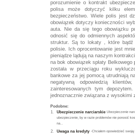
porozumienie o kontrakt ubezpiecz
polisa może dotyczyć kilku ele
bezpieczeństwo. Wiele polis jest 
obowiązek dotyczy konieczności wyb
auta. Nie da się tego obowiązku 
odnosić się do odmiennych aspektó
struktur. Są to lokaty , które bą
polisie. Ich oprocentowanie jest mni
pieniądze lądują na naszym kontrakc
na bok obowiązek spłaty Belkowego po
została w przeciągu roku wykluczo
bankowe za jej pomocą utrudniają n
negatywną odpowiedzią klientó
zainteresowanych tym depozytem.
jednoznacznie związana z wysokimi zy
Podobne:
Ubezpieczenie narciarskie
Ubezpieczenie narc
ubezpieczenie, by w razie problemów nie ponosić ko
na...
Uwaga na kredyty
-Chciałem opowiedzieć swoją h