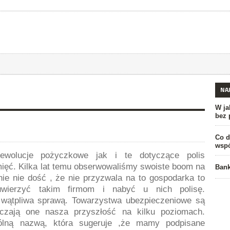
NA
W ja
bez 
Co d
wsp
wolucje pożyczkowe jak i te dotyczące polis
ięć. Kilka lat temu obserwowaliśmy swoiste boom na
Bank
nie nie dość , że nie przyzwala na to gospodarka to
wierzyć takim firmom i nabyć u nich polisę.
t wątpliwa sprawą. Towarzystwa ubezpieczeniowe są
czają one nasza przyszłość na kilku poziomach.
ólną nazwą, która sugeruje ,że mamy podpisane