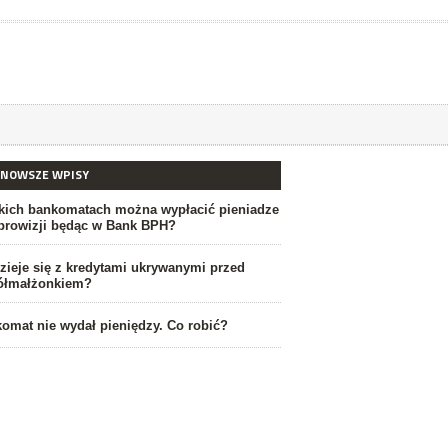
JNOWSZE WPISY
kich bankomatach można wypłacić pieniadze
prowizji będąc w Bank BPH?
zieje się z kredytami ukrywanymi przed
ółmałżonkiem?
omat nie wydał pieniędzy. Co robić?