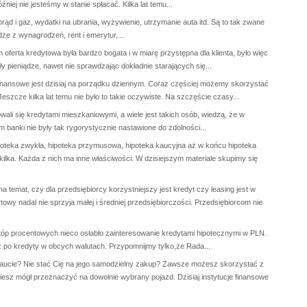
ej nie jesteśmy w stanie spłacać. Kilka lat temu...
prąd i gaz, wydatki na ubrania, wyżywienie, utrzymanie auta itd. Są to tak zwane
ze z wynagrodzeń, rent i emerytur,...
oferta kredytowa była bardzo bogata i w miarę przystępna dla klienta, było więc
 pieniądze, nawet nie sprawdzając dokładnie starających się...
inansowe jest dzisiaj na porządku dziennym. Coraz częściej możemy skorzystać
Jeszcze kilka lat temu nie było to takie oczywiste. Na szczęście czasy...
wali się kredytami mieszkaniowymi, a wiele jest takich osób, wiedzą, że w
 banki nie były tak rygorystycznie nastawione do zdolności...
oteka zwykła, hipoteka przymusowa, hipoteka kaucyjna aż w końcu hipoteka
lka. Każda z nich ma inne właściwości. W dzisiejszym materiale skupimy się
a temat, czy dla przedsiębiorcy korzystniejszy jest kredyt czy leasing jest w
wy nadal nie sprzyja małej i średniej przedsiębiorczości. Przedsiębiorcom nie
óp procentowych nieco osłabło zainteresowanie kredytami hipotecznymi w PLN.
iż po kredyty w obcych walutach. Przypomnijmy tylko,że Rada...
ucie? Nie stać Cię na jego samodzielny zakup? Zawsze możesz skorzystać z
sz mógł przeznaczyć na dowolnie wybrany pojazd. Dzisiaj instytucje finansowe