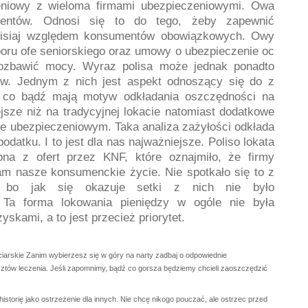
eniowy z wieloma firmami ubezpieczeniowymi. Owa
mentów. Odnosi się to do tego, żeby zapewnić
dzisiaj względem konsumentów obowiązkowych. Owy
oru ofe seniorskiego oraz umowy o ubezpieczenie oc
pozbawić mocy. Wyraz polisa może jednak ponadto
w. Jednym z nich jest aspekt odnoszący się do z
dź co bądź mają motyw odkładania oszczędności na
ejsze niż na tradycyjnej lokacie natomiast dodatkowe
ie ubezpieczeniowym. Taka analiza zażyłości odkłada
datku. I to jest dla nas najważniejsze. Poliso lokata
na z ofert przez KNF, które oznajmiło, że firmy
am nasze konsumenckie życie. Nie spotkało się to z
w, bo jak się okazuje setki z nich nie było
 Ta forma lokowania pieniędzy w ogóle nie była
skami, a to jest przecież priorytet.
iarskie Zanim wybierzesz się w góry na narty zadbaj o odpowiednie
sztów leczenia. Jeśli zapomnimy, bądź co gorsza będziemy chcieli zaoszczędzić
istorię jako ostrzeżenie dla innych. Nie chcę nikogo pouczać, ale ostrzec przed