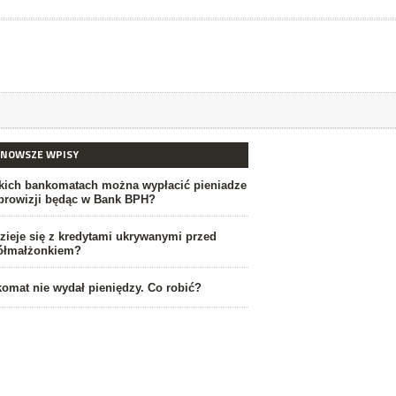
JNOWSZE WPISY
kich bankomatach można wypłacić pieniadze
prowizji będąc w Bank BPH?
zieje się z kredytami ukrywanymi przed
ółmałżonkiem?
omat nie wydał pieniędzy. Co robić?