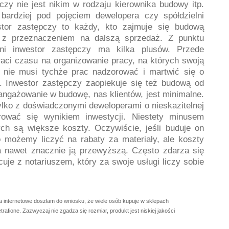
czy nie jest nikim w rodzaju kierownika budowy itp.
ardziej pod pojęciem dewelopera czy spółdzielni
stor zastępczy to każdy, kto zajmuje się budową
 z przeznaczeniem na dalszą sprzedaż. Z punktu
ełni inwestor zastępczy ma kilka plusów. Przede
raci czasu na organizowanie pracy, na których swoją
e nie musi tychże prac nadzorować i martwić się o
. Inwestor zastępczy zaopiekuje się też budową od
ngażowanie w budowę, nas klientów, jest minimalne.
lko z doświadczonymi deweloperami o nieskazitelnej
arować się wynikiem inwestycji. Niestety minusem
ch są większe koszty. Oczywiście, jeśli buduje on
 możemy liczyć na rabaty za materiały, ale koszty
 a nawet znacznie ją przewyższą. Często zdarza się
uje z notariuszem, który za swoje usługi liczy sobie
ra internetowe doszłam do wniosku, że wiele osób kupuje w sklepach
trafione. Zazwyczaj nie zgadza się rozmiar, produkt jest niskiej jakości