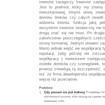
inwestor zastępczy. Inwestor zastęp
Jest to podmiot, który my znamy b
mieszkaniowej. Innymi słowy inwe
domów, bloków czy całych osiedli
widzenia klienta, funkcja jaką p
wszystkim inwestor ostateczny nie t
drogą znać się nie musi. Po drugi
zakończenie poszczególnych części
strony formalnej. Jednym słowem zaa
Warto jednak wejść we współpracę ty
reputacji, żeby później nie rozcz
współpracy z inwestorem zastępczy
osiedle domków czy szeregówek, to
prowizji zniwelują tą oszczędność,
też, że firma deweloperska współprac
więcej niż przeciętnie.
Podobne:
Gdy prezent nie jest trafiony
Przeglądając fo
internetowych prezenty, które okazują się zupełnie nie
(badziewie), kolor...