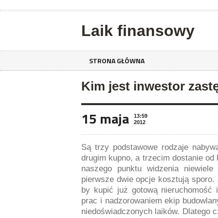
Laik finansowy
STRONA GŁÓWNA
Kim jest inwestor zast
15 maja
13:59
2012
Są trzy podstawowe rodzaje nabywa
drugim kupno, a trzecim dostanie od k
naszego punktu widzenia niewiele 
pierwsze dwie opcje kosztują sporo.
by kupić już gotową nieruchomość 
prac i nadzorowaniem ekip budowlan
niedoświadczonych laików. Dlatego cz